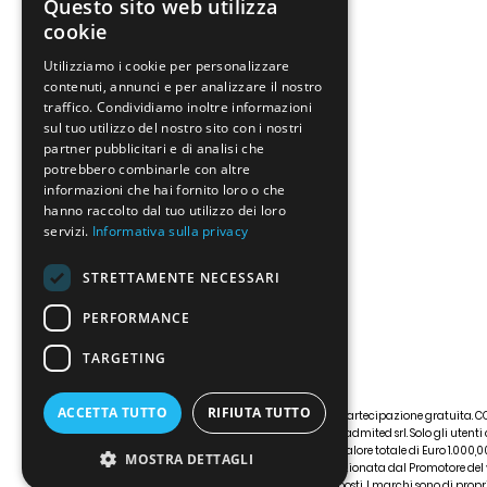
Questo sito web utilizza
cookie
Utilizziamo i cookie per personalizzare
contenuti, annunci e per analizzare il nostro
traffico. Condividiamo inoltre informazioni
sul tuo utilizzo del nostro sito con i nostri
partner pubblicitari e di analisi che
potrebbero combinarle con altre
informazioni che hai fornito loro o che
hanno raccolto dal tuo utilizzo dei loro
servizi.
Informativa sulla privacy
STRETTAMENTE NECESSARI
PERFORMANCE
TARGETING
ACCETTA TUTTO
RIFIUTA TUTTO
© vincoadesso.com 2026 Partecipazione gratuita. C
DAL DPR 430/2001 da Unleadmited srl. Solo gli utenti
buono Idea Shopping del valore totale di Euro 1.000,0
MOSTRA DETTAGLI
aerea o ferroviaria selezionata dal Promotore del
produttori dei prodotti esposti. I marchi sono di propri