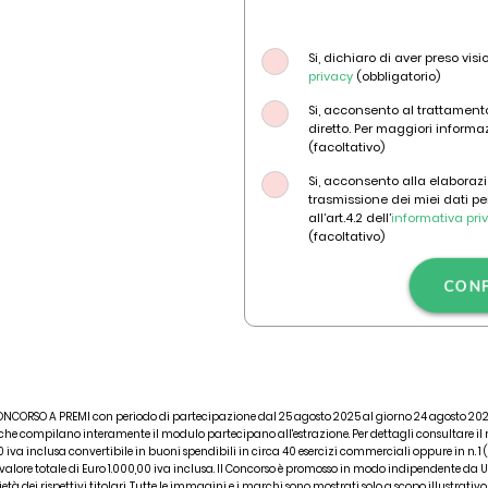
Si, dichiaro di aver preso vis
privacy
(obbligatorio)
Si, acconsento al trattamento
diretto. Per maggiori informa
(facoltativo)
Si, acconsento alla elaborazi
trasmissione dei miei dati pe
all’art.4.2 dell’
informativa pri
(facoltativo)
CON
ONCORSO A PREMI con periodo di partecipazione dal 25 agosto 2025 al giorno 24 agosto
 che compilano interamente il modulo partecipano all'estrazione. Per dettagli consultare i
0 iva inclusa convertibile in buoni spendibili in circa 40 esercizi commerciali oppure in n
 valore totale di Euro 1.000,00 iva inclusa. Il Concorso è promosso in modo indipendente da 
età dei rispettivi titolari. Tutte le immagini e i marchi sono mostrati solo a scopo illustrativ