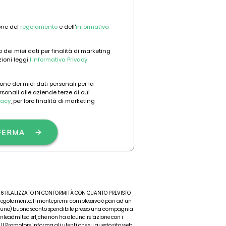
ione del
regolamento
e dell'
informativa
 dei miei dati per finalità di marketing
zioni leggi
l’informativa Privacy
one dei miei dati personali per la
rsonali alle aziende terze di cui
vacy
, per loro finalità di marketing
FERMA
 2026 REALIZZATO IN CONFORMITÀ CON QUANTO PREVISTO
l regolamento. Il montepremi complessivo è pari ad un
. 1 (uno) buono sconto spendibile presso una compagnia
Unleadmited srl, che non ha alcuna relazione con i
o. Il Promotore informa gli utenti che su questo sito web